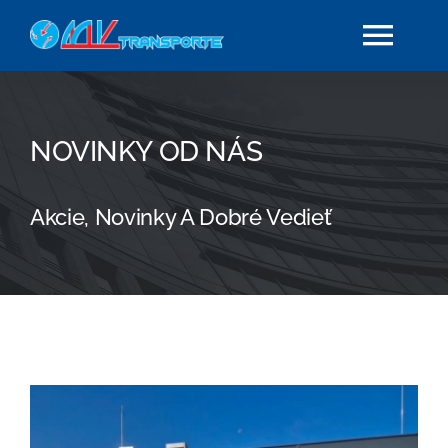
Skip
Togg
to
content
Navi
Domov
NOVINKY OD NÁS
O nás
Akcie, Novinky A Dobré Vedieť
Vozový park
Novinky
Dokumenty
Kontakt