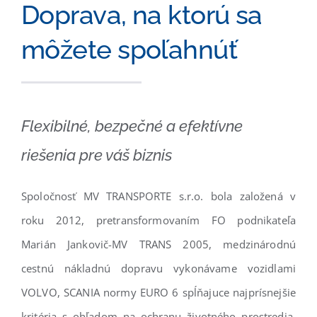
Doprava, na ktorú sa
môžete spoľahnúť
Flexibilné, bezpečné a efektívne
riešenia pre váš biznis
Spoločnosť MV TRANSPORTE s.r.o. bola založená v
roku 2012, pretransformovaním FO podnikateľa
Marián Jankovič-MV TRANS 2005, medzinárodnú
cestnú nákladnú dopravu vykonávame vozidlami
VOLVO, SCANIA normy EURO 6 spĺňajuce najprísnejšie
kritéria s ohľadom na ochranu životného prostredia.