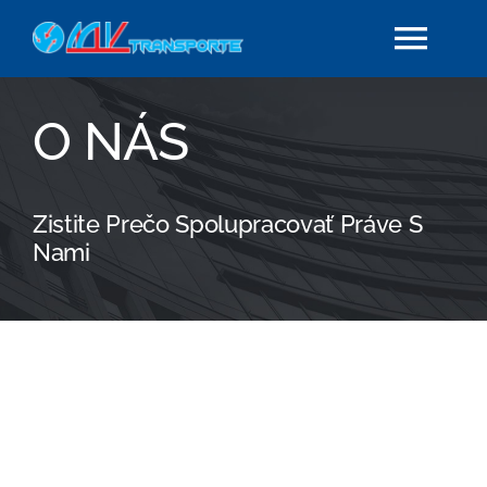
Skip
Togg
to
content
Navi
Domov
O NÁS
O nás
Zistite Prečo Spolupracovať Práve S
Nami
Vozový park
Novinky
Dokumenty
Kontakt